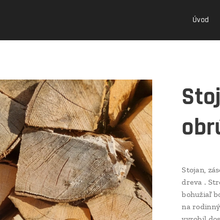
Úvod
Sto
obr
Stojan, zá
dreva . St
bohužiaľ b
na rodinný
vyrobil do