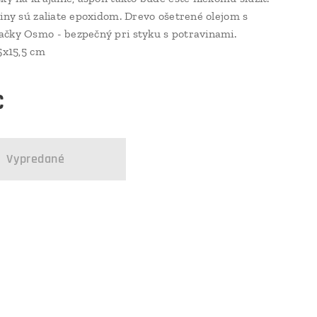
liny sú zaliate epoxidom. Drevo ošetrené olejom s
čky Osmo - bezpečný pri styku s potravinami.
,5x15,5 cm
€
Vypredané