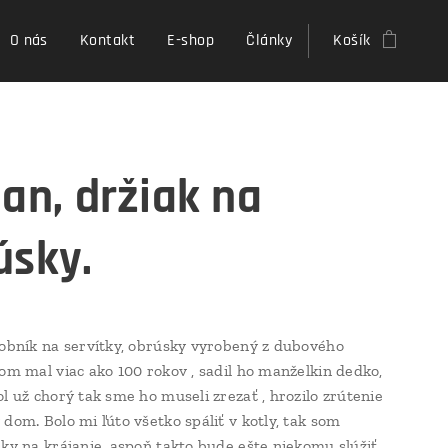
O nás
Kontakt
E-shop
Články
Košík
jan, držiak na
úsky.
sobník na servítky, obrúsky vyrobený z dubového
rom mal viac ako 100 rokov , sadil ho manželkin dedko,
ol už chorý tak sme ho museli zrezať , hrozilo zrútenie
 dom. Bolo mi ľúto všetko spáliť v kotly, tak som
sky na krájanie, aspoň takto bude ešte niekomu slúžiť.