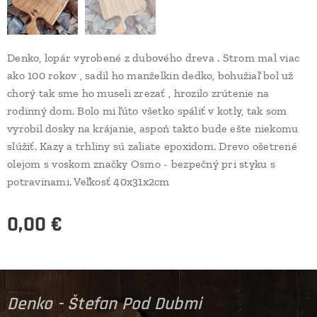
Denko, lopár vyrobené z dubového dreva . Strom mal viac
ako 100 rokov , sadil ho manželkin dedko, bohužiaľ bol už
chorý tak sme ho museli zrezať , hrozilo zrútenie na
rodinný dom. Bolo mi ľúto všetko spáliť v kotly, tak som
vyrobil dosky na krájanie, aspoň takto bude ešte niekomu
slúžiť. Kazy a trhliny sú zaliate epoxidom. Drevo ošetrené
olejom s voskom značky Osmo - bezpečný pri styku s
potravinami. Veľkosť 40x31x2cm
0,00
€
Denko - Štefan Pod Dubmi