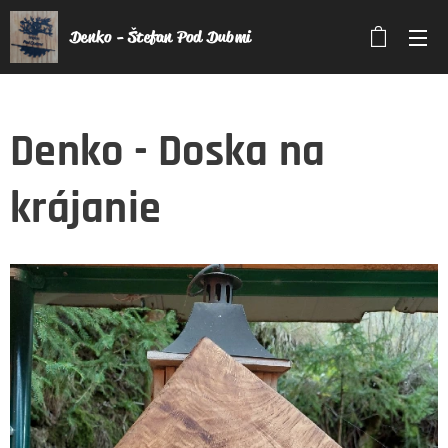
Denko - Štefan Pod Dubmi
Denko - Doska na
krájanie