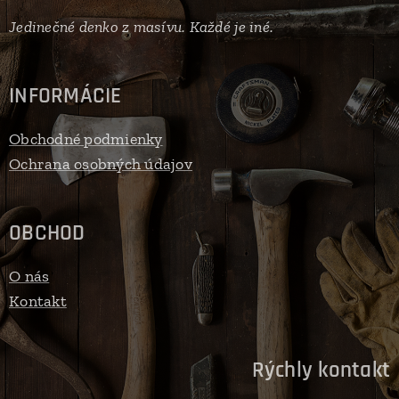
Jedinečné denko z masívu. Každé je iné.
INFORMÁCIE
Obchodné podmienky
Ochrana osobných údajov
OBCHOD
O nás
Kontakt
Rýchly kontakt