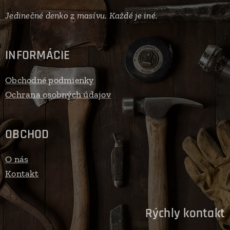
Jedinečné denko z masívu. Každé je iné.
INFORMÁCIE
Obchodné podmienky
Ochrana osobných údajov
OBCHOD
O nás
Kontakt
Rýchly kontakt