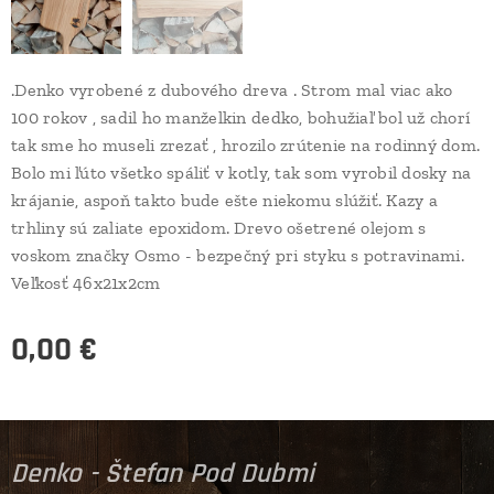
.Denko vyrobené z dubového dreva . Strom mal viac ako
100 rokov , sadil ho manželkin dedko, bohužiaľ bol už chorí
tak sme ho museli zrezať , hrozilo zrútenie na rodinný dom.
Bolo mi ľúto všetko spáliť v kotly, tak som vyrobil dosky na
krájanie, aspoň takto bude ešte niekomu slúžiť. Kazy a
trhliny sú zaliate epoxidom. Drevo ošetrené olejom s
voskom značky Osmo - bezpečný pri styku s potravinami.
Veľkosť 46x21x2cm
0,00
€
Denko - Štefan Pod Dubmi