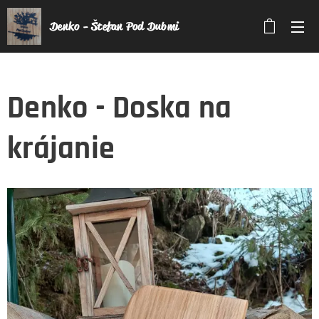
Denko - Štefan Pod Dubmi
Denko - Doska na
krájanie