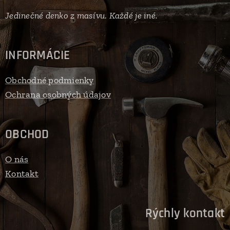
Jedinečné denko z masívu. Každé je iné.
INFORMÁCIE
Obchodné podmienky
Ochrana osobných údajov
OBCHOD
O nás
Kontakt
Rýchly kontakt