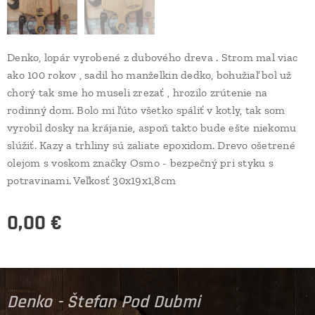
Denko, lopár vyrobené z dubového dreva . Strom mal viac
ako 100 rokov , sadil ho manželkin dedko, bohužiaľ bol už
chorý tak sme ho museli zrezať , hrozilo zrútenie na
rodinný dom. Bolo mi ľúto všetko spáliť v kotly, tak som
vyrobil dosky na krájanie, aspoň takto bude ešte niekomu
slúžiť. Kazy a trhliny sú zaliate epoxidom. Drevo ošetrené
olejom s voskom značky Osmo - bezpečný pri styku s
potravinami. Veľkosť 30x19x1,8cm
0,00
€
Denko - Štefan Pod Dubmi