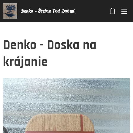
Denko - Štefan Pod Dubmi
Denko - Doska na
krájanie