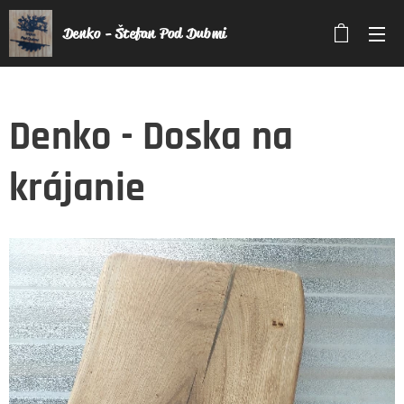
Denko - Štefan Pod Dubmi
Denko - Doska na
krájanie