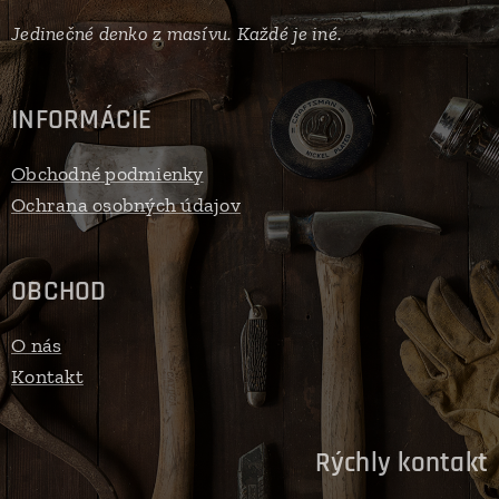
Jedinečné denko z masívu. Každé je iné.
INFORMÁCIE
Obchodné podmienky
Ochrana osobných údajov
OBCHOD
O nás
Kontakt
Rýchly kontakt