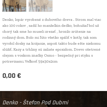
Denko, lopár vyrobené z dubového dreva . Strom mal viac
ako 100 rokov , sadil ho manželkin dedko, bohužiaľ bol už
chorý tak sme ho museli zrezať , hrozilo zrútenie na
rodinný dom. Bolo mi ľúto všetko spáliť v kotly, tak som
vyrobil dosky na krájanie, aspoň takto bude ešte niekomu
slúžiť. Kazy a trhliny sú zaliate epoxidom. Drevo ošetrené
olejom s voskom značky Osmo - bezpečný pri styku s
potravinami. Veľkosť 59x30x2cm
0,00
€
Denko - Štefan Pod Dubmi