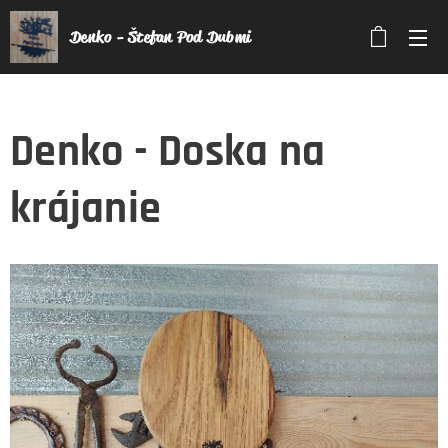
Denko - Štefan Pod Dubmi
Denko - Doska na
krájanie