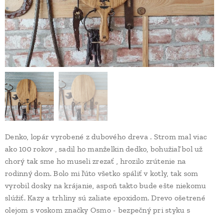
Denko, lopár vyrobené z dubového dreva . Strom mal viac
ako 100 rokov , sadil ho manželkin dedko, bohužiaľ bol už
chorý tak sme ho museli zrezať , hrozilo zrútenie na
rodinný dom. Bolo mi ľúto všetko spáliť v kotly, tak som
vyrobil dosky na krájanie, aspoň takto bude ešte niekomu
slúžiť. Kazy a trhliny sú zaliate epoxidom. Drevo ošetrené
olejom s voskom značky Osmo - bezpečný pri styku s