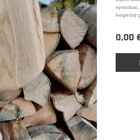
epoxidom.
bezpečný p
0,00