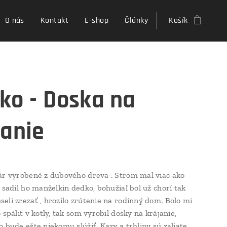
O nás
Kontakt
E-shop
Články
Košík
ko - Doska na
janie
ár vyrobené z dubového dreva . Strom mal viac ako
 sadil ho manželkin dedko, bohužiaľ bol už chorí tak
eli zrezať , hrozilo zrútenie na rodinný dom. Bolo mi
 spáliť v kotly, tak som vyrobil dosky na krájanie,
o bude ešte niekomu slúžiť. Kazy a trhliny sú zaliate