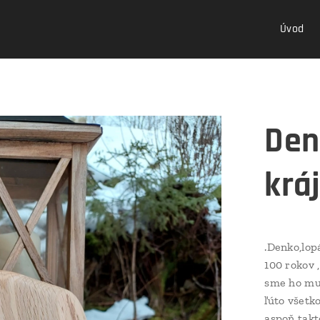
Úvod
Den
krá
.Denko,lop
100 rokov ,
sme ho mus
ľúto všetko
aspoň takt