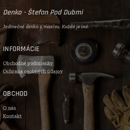
Denko - Štefan Pod Dubmi
Jedinečné denko z masívu. Každé je iné.
INFORMÁCIE
Obchodné podmienky
Ochrana osobných údajov
OBCHOD
O nás
Kontakt