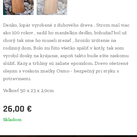
Denko, lopár vyrobené z dubového dreva . Strom mal viac
ako 100 rokov , sadil ho manželkin dedko, bohužiaľ bol už
chorý tak sme ho museli zrezať , hrozilo zrútenie na
rodinný dom. Bolo mi ľúto všetko spáliť v kotly, tak som
vyrobil dosky na krájanie, aspoň takto bude ešte niekomu
slúžiť. Kazy a trhliny sú zaliate epoxidom. Drevo ošetrené
olejom s voskom značky Osmo - bezpečný pri styku s
potravinami.
Veľkosť 50 x 23 x 2,0cm
26,00
€
Skladom