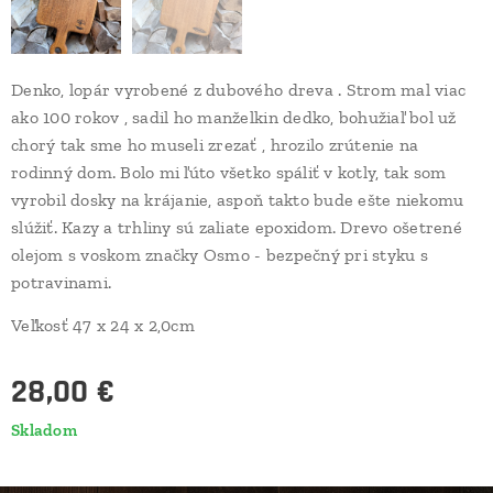
Denko, lopár vyrobené z dubového dreva . Strom mal viac
ako 100 rokov , sadil ho manželkin dedko, bohužiaľ bol už
chorý tak sme ho museli zrezať , hrozilo zrútenie na
rodinný dom. Bolo mi ľúto všetko spáliť v kotly, tak som
vyrobil dosky na krájanie, aspoň takto bude ešte niekomu
slúžiť. Kazy a trhliny sú zaliate epoxidom. Drevo ošetrené
olejom s voskom značky Osmo - bezpečný pri styku s
potravinami.
Veľkosť 47 x 24 x 2,0cm
28,00
€
Skladom