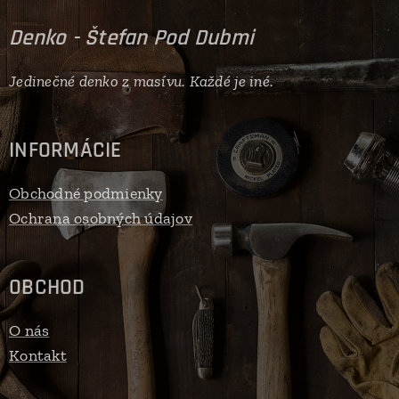
Denko - Štefan Pod Dubmi
Jedinečné denko z masívu. Každé je iné.
INFORMÁCIE
Obchodné podmienky
Ochrana osobných údajov
OBCHOD
O nás
Kontakt