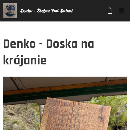
Denko - Štefan Pod Dubmi
Denko - Doska na
krájanie