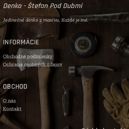
Denko - Štefan Pod Dubmi
Jedinečné denko z masívu. Každé je iné.
INFORMÁCIE
Obchodné podmienky
Ochrana osobných údajov
OBCHOD
O nás
Kontakt