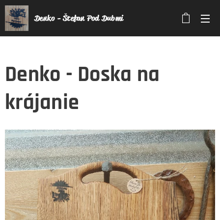
Denko - Štefan Pod Dubmi
Denko - Doska na
krájanie