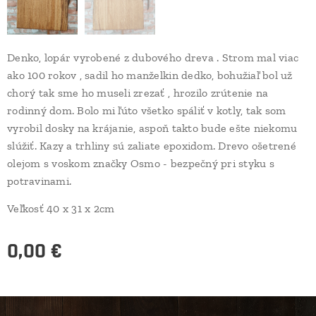
Denko, lopár vyrobené z dubového dreva . Strom mal viac
ako 100 rokov , sadil ho manželkin dedko, bohužiaľ bol už
chorý tak sme ho museli zrezať , hrozilo zrútenie na
rodinný dom. Bolo mi ľúto všetko spáliť v kotly, tak som
vyrobil dosky na krájanie, aspoň takto bude ešte niekomu
slúžiť. Kazy a trhliny sú zaliate epoxidom. Drevo ošetrené
olejom s voskom značky Osmo - bezpečný pri styku s
potravinami.
Veľkosť 40 x 31 x 2cm
0,00
€