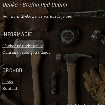
Denko - Štefan Pod Dubmi
Jedinečné denko z masívu. Každé je iné.
INFORMÁCIE
Obchodné podmienky
Ochrana osobných údajov
OBCHOD
O nás
Kontakt