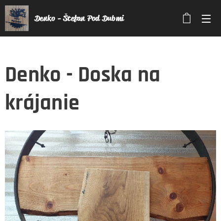
Denko - Štefan Pod Dubmi
Denko - Doska na
krájanie