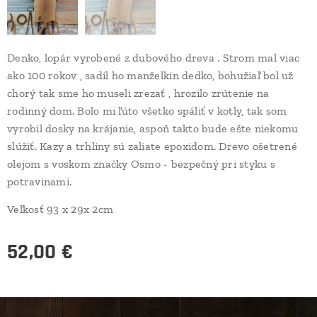
Denko, lopár vyrobené z dubového dreva . Strom mal viac
ako 100 rokov , sadil ho manželkin dedko, bohužiaľ bol už
chorý tak sme ho museli zrezať , hrozilo zrútenie na
rodinný dom. Bolo mi ľúto všetko spáliť v kotly, tak som
vyrobil dosky na krájanie, aspoň takto bude ešte niekomu
slúžiť. Kazy a trhliny sú zaliate epoxidom. Drevo ošetrené
olejom s voskom značky Osmo - bezpečný pri styku s
potravinami.
Veľkosť 93 x 29x 2cm
52,00
€