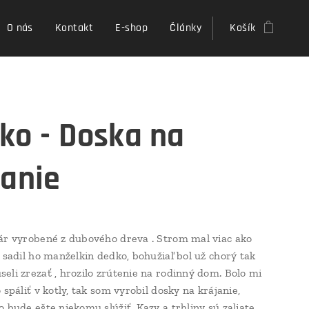
O nás
Kontakt
E-shop
Články
Košík
ko - Doska na
janie
ár vyrobené z dubového dreva . Strom mal viac ako
, sadil ho manželkin dedko, bohužiaľ bol už chorý tak
eli zrezať , hrozilo zrútenie na rodinný dom. Bolo mi
 spáliť v kotly, tak som vyrobil dosky na krájanie,
o bude ešte niekomu slúžiť. Kazy a trhliny sú zaliate