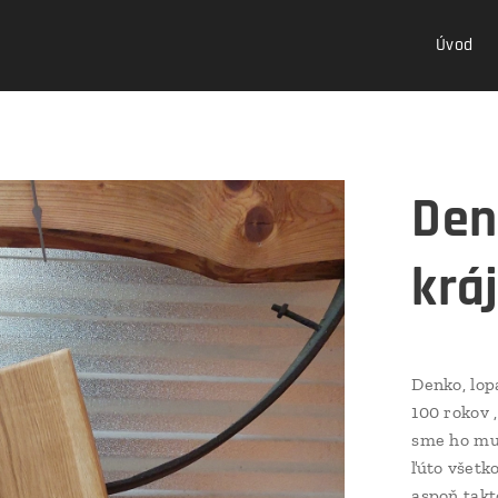
Úvod
Den
krá
Denko, lop
100 rokov 
sme ho mus
ľúto všetko
aspoň takt